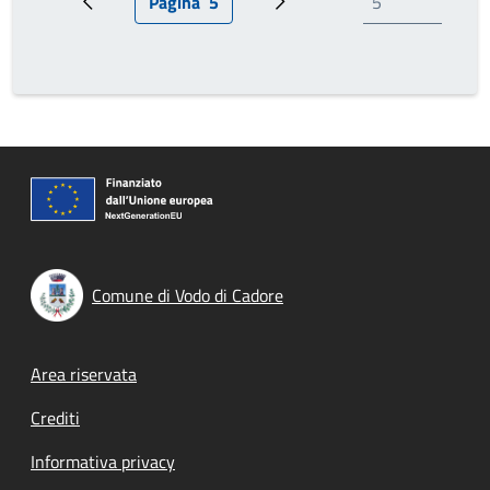
Pagina
5
Pagina precedente
Pagina attuale
Prossima pagina
Comune di Vodo di Cadore
Footer menu
Area riservata
Crediti
Informativa privacy