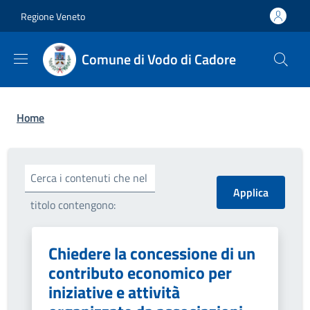
Salta al contenuto principale
Skip to footer content
Regione Veneto
Comune di Vodo di Cadore
Briciole di pane
Home
Cerca i contenuti che nel
titolo contengono:
Chiedere la concessione di un
contributo economico per
iniziative e attività