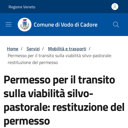
Salta al contenuto principale
Skip to footer content
Regione Veneto
Comune di Vodo di Cadore
Briciole di pane
Home
/
Servizi
/
Mobilità e trasporti
/
Permesso per il transito sulla viabilità silvo-pastorale:
restituzione del permesso
Permesso per il transito
sulla viabilità silvo-
pastorale: restituzione del
permesso