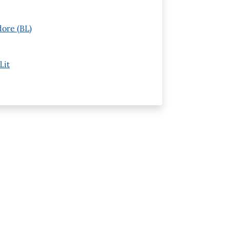
dore (BL)
.it