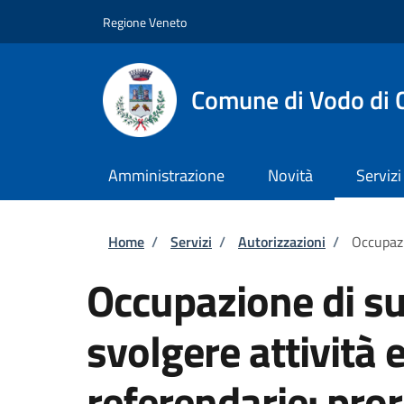
Salta al contenuto principale
Skip to footer content
Regione Veneto
Comune di Vodo di 
Amministrazione
Novità
Servizi
Briciole di pane
Home
/
Servizi
/
Autorizzazioni
/
Occupazi
Occupazione di su
svolgere attività e
referendarie: pro