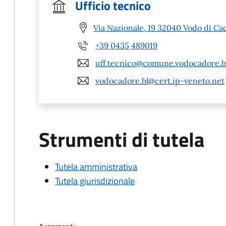
Ufficio tecnico
Via Nazionale, 19 32040 Vodo di Ca
+39 0435 489019
uff.tecnico@comune.vodocadore.bl
vodocadore.bl@cert.ip-veneto.net
Strumenti di tutela
Tutela amministrativa
Tutela giurisdizionale