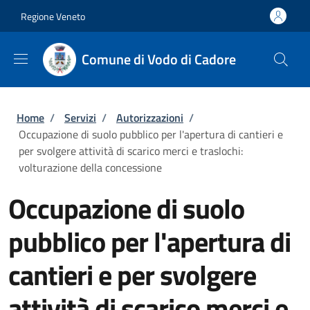
Salta al contenuto principale
Skip to footer content
Regione Veneto
Comune di Vodo di Cadore
Briciole di pane
Home
/
Servizi
/
Autorizzazioni
/
Occupazione di suolo pubblico per l'apertura di cantieri e
per svolgere attività di scarico merci e traslochi:
volturazione della concessione
Occupazione di suolo
pubblico per l'apertura di
cantieri e per svolgere
attività di scarico merci e