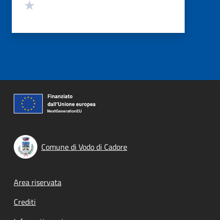
Valuta 1 stelle su 5
Comune di Vodo di Cadore
Footer menu
Area riservata
Crediti