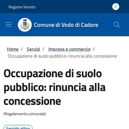
Salta al contenuto principale
Skip to footer content
Regione Veneto
Comune di Vodo di Cadore
Briciole di pane
Home
/
Servizi
/
Imprese e commercio
/
Occupazione di suolo pubblico: rinuncia alla concessione
Occupazione di suolo
pubblico: rinuncia alla
concessione
(Regolamento comunale)
Servizio attivo