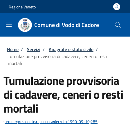
Salta al contenuto principale
Skip to footer content
Regione Veneto
Comune di Vodo di Cadore
Briciole di pane
Home
/
Servizi
/
Anagrafe e stato civile
/
Tumulazione provvisoria di cadavere, ceneri o resti
mortali
Tumulazione provvisoria
di cadavere, ceneri o resti
mortali
(
urn:nir:presidente.repubblica:decreto:1990-09-10;285
)