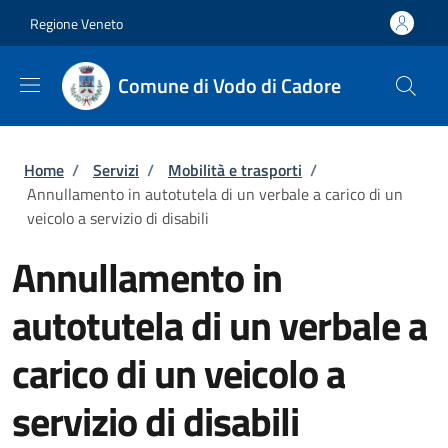
Salta al contenuto principale
Skip to footer content
Regione Veneto
Comune di Vodo di Cadore
Briciole di pane
Home
/
Servizi
/
Mobilità e trasporti
/
Annullamento in autotutela di un verbale a carico di un
veicolo a servizio di disabili
Annullamento in
autotutela di un verbale a
carico di un veicolo a
servizio di disabili