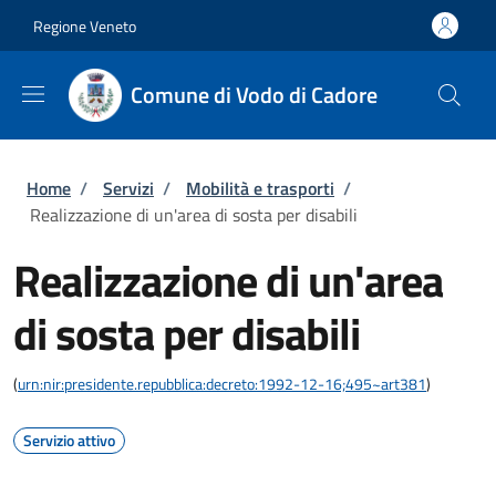
Salta al contenuto principale
Skip to footer content
Regione Veneto
Comune di Vodo di Cadore
Briciole di pane
Home
/
Servizi
/
Mobilità e trasporti
/
Realizzazione di un'area di sosta per disabili
Realizzazione di un'area
di sosta per disabili
(
urn:nir:presidente.repubblica:decreto:1992-12-16;495~art381
)
Servizio attivo