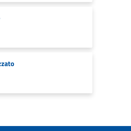
e
zzato