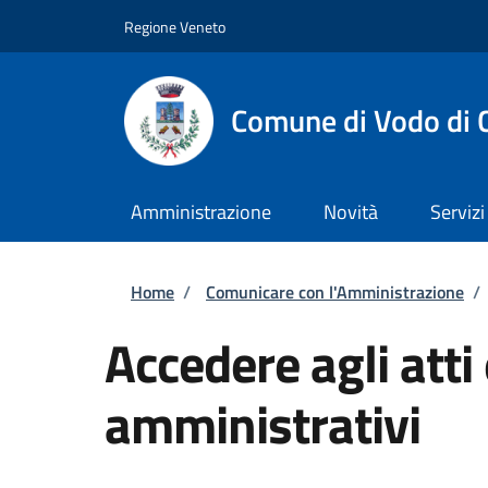
Salta al contenuto principale
Skip to footer content
Regione Veneto
Comune di Vodo di 
Amministrazione
Novità
Servizi
Briciole di pane
Home
/
Comunicare con l'Amministrazione
/
Accedere agli atti
amministrativi