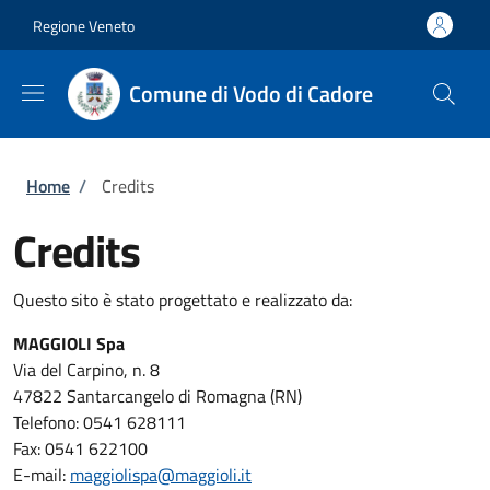
Salta al contenuto principale
Skip to footer content
Regione Veneto
Comune di Vodo di Cadore
Briciole di pane
Home
/
Credits
Credits
Questo sito è stato progettato e realizzato da:
MAGGIOLI Spa
Via del Carpino, n. 8
47822 Santarcangelo di Romagna (RN)
Telefono: 0541 628111
Fax: 0541 622100
E-mail:
maggiolispa@maggioli.it