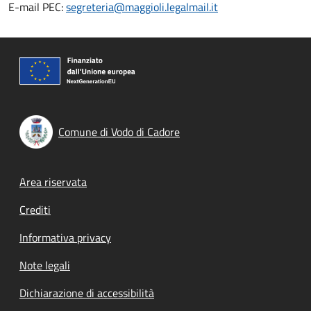
E-mail PEC:
segreteria@maggioli.legalmail.it
Comune di Vodo di Cadore
Footer menu
Area riservata
Crediti
Informativa privacy
Note legali
Dichiarazione di accessibilità