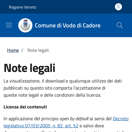
Salta al contenuto principale
Skip to footer content
Regione Veneto
Comune di Vodo di Cadore
Briciole di pane
Home
/
Note legali
Note legali
La visualizzazione, il download e qualunque utilizzo dei dati
pubblicati su questo sito comporta l'accettazione di
queste note legali e delle condizioni della licenza.
Licenza dei contenuti
In applicazione del principio
open by default
ai sensi del
Decreto
legislativo 07/03/2005, n. 82, art. 52
e salvo dove