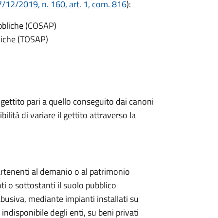
/12/2019, n. 160, art. 1, com. 816
):
ubbliche (COSAP)
bliche (TOSAP)
 gettito pari a quello conseguito dai canoni
bilità di variare il gettito attraverso la
artenenti al demanio o al patrimonio
ti o sottostanti il suolo pubblico
abusiva, mediante impianti installati su
ndisponibile degli enti, su beni privati