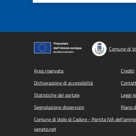
Comune di Vo
Footer menu
Area riservata
Crediti
Dichiarazione di accessibilità
Contatt
Statistiche del portale
Leggi l
Segnalazione disservizio
Piano d
Comune di Vodo di Cadore - Partita IVA dell'amm
veneto.net