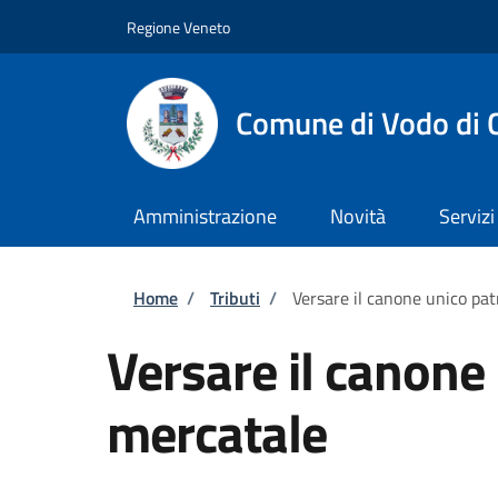
Salta al contenuto principale
Skip to footer content
Regione Veneto
Comune di Vodo di 
Amministrazione
Novità
Servizi
Briciole di pane
Home
/
Tributi
/
Versare il canone unico pa
Versare il canone
mercatale