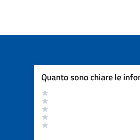
Quanto sono chiare le info
Valutazione
Valuta 5 stelle su 5
Valuta 4 stelle su 5
Valuta 3 stelle su 5
Valuta 2 stelle su 5
Valuta 1 stelle su 5