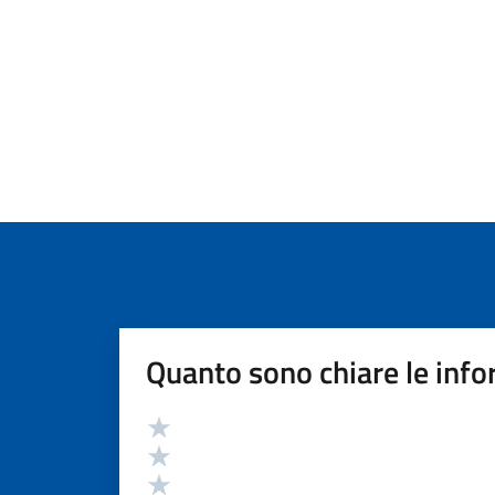
Quanto sono chiare le info
Valutazione
Valuta 5 stelle su 5
Valuta 4 stelle su 5
Valuta 3 stelle su 5