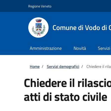
Salta al contenuto principale
Skip to footer content
Regione Veneto
Comune di Vodo di 
Amministrazione
Novità
Servizi
Briciole di pane
Home
/
Servizi demografici
/
Chiedere il rila
Chiedere il rilasci
atti di stato civile