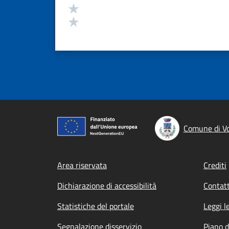
Valuta 2 stelle su 5
Valuta 1 stelle su 5
Comune di Vo
Footer menu
Area riservata
Crediti
Dichiarazione di accessibilità
Contatt
Statistiche del portale
Leggi l
Segnalazione disservizio
Piano d