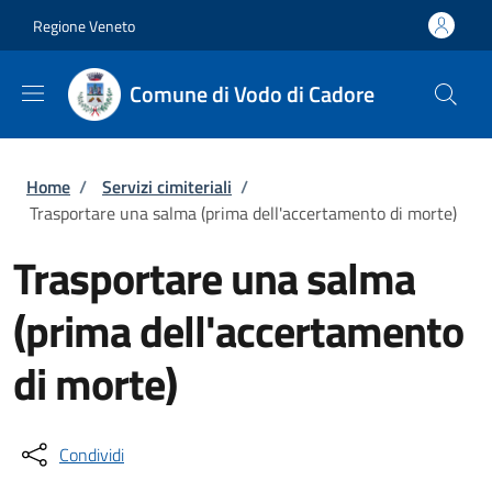
Salta al contenuto principale
Skip to footer content
Regione Veneto
Comune di Vodo di Cadore
Briciole di pane
Home
/
Servizi cimiteriali
/
Trasportare una salma (prima dell'accertamento di morte)
Trasportare una salma
(prima dell'accertamento
di morte)
Condividi