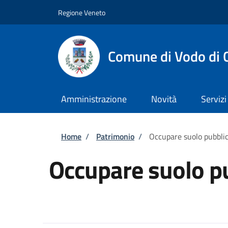
Salta al contenuto principale
Skip to footer content
Regione Veneto
Comune di Vodo di 
Amministrazione
Novità
Servizi
Briciole di pane
Home
/
Patrimonio
/
Occupare suolo pubbli
Occupare suolo p