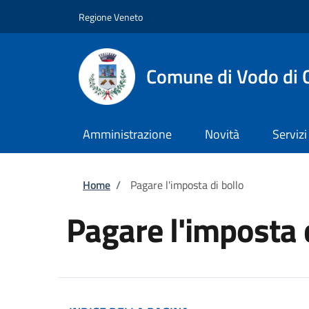
Salta al contenuto principale
Skip to footer content
Regione Veneto
Comune di Vodo di 
Amministrazione
Novità
Servizi
Briciole di pane
Home
/
Pagare l'imposta di bollo
Pagare l'imposta 