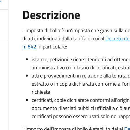
Descrizione
L’imposta di bollo è un’imposta che grava sulla ric
di atti, individuati dalla tariffa di cui al
Decreto de
n. 642
in particolare:
istanze, petizioni e ricorsi tendenti ad otte
amministrativo o il rilascio di certificati, estrat
atti e provvedimenti in relazione alla tenuta di
estratto o in copia dichiarata conforme all’or
richiesta
certificati, copie dichiarate conformi all'origi
documento rilasciati pubblici ufficiali a ciò aut
certificati possono essere usati solo nei rappor
L’importo dell’imposta di bollo è stabilito dal al
De