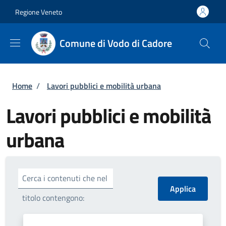
Salta al contenuto principale
Skip to footer content
Regione Veneto
Comune di Vodo di Cadore
Briciole di pane
Home
/
Lavori pubblici e mobilità urbana
Lavori pubblici e mobilità
urbana
Cerca i contenuti che nel
titolo contengono: