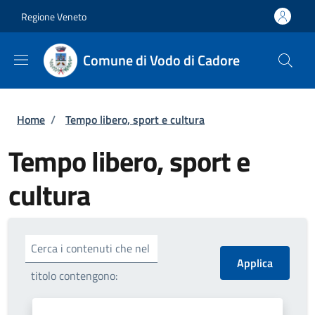
Salta al contenuto principale
Skip to footer content
Regione Veneto
Comune di Vodo di Cadore
Briciole di pane
Home
/
Tempo libero, sport e cultura
Tempo libero, sport e
cultura
Cerca i contenuti che nel
titolo contengono: