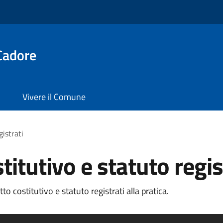
Cadore
Vivere il Comune
gistrati
titutivo e statuto regis
o costitutivo e statuto registrati alla pratica.