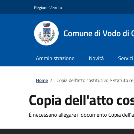
Salta al contenuto principale
Skip to footer content
Regione Veneto
Comune di Vodo di 
Amministrazione
Novità
Servizi
Briciole di pane
Home
/
Copia dell'atto costitutivo e statuto re
Copia dell'atto cos
È necessario allegare il documento Copia dell'att