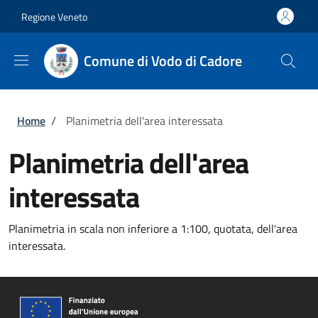
Salta al contenuto principale
Skip to footer content
Regione Veneto
Comune di Vodo di Cadore
Briciole di pane
Home
/
Planimetria dell'area interessata
Planimetria dell'area
interessata
Planimetria in scala non inferiore a 1:100, quotata, dell'area
interessata.