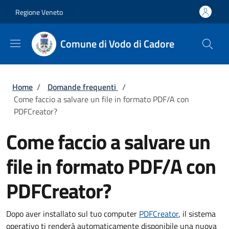
Salta al contenuto principale
Skip to footer content
Regione Veneto
Comune di Vodo di Cadore
Briciole di pane
Home
/
Domande frequenti
/
Come faccio a salvare un file in formato PDF/A con
PDFCreator?
Come faccio a salvare un
file in formato PDF/A con
PDFCreator?
Dopo aver installato sul tuo computer
PDFCreator
, il sistema
operativo ti renderà automaticamente disponibile una nuova