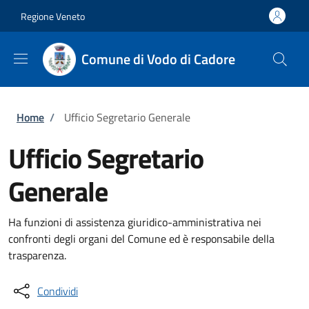
Salta al contenuto principale
Skip to footer content
Regione Veneto
Comune di Vodo di Cadore
Briciole di pane
Home
/
Ufficio Segretario Generale
Ufficio Segretario
Generale
Ha funzioni di assistenza giuridico-amministrativa nei
confronti degli organi del Comune ed è responsabile della
trasparenza.
Condividi