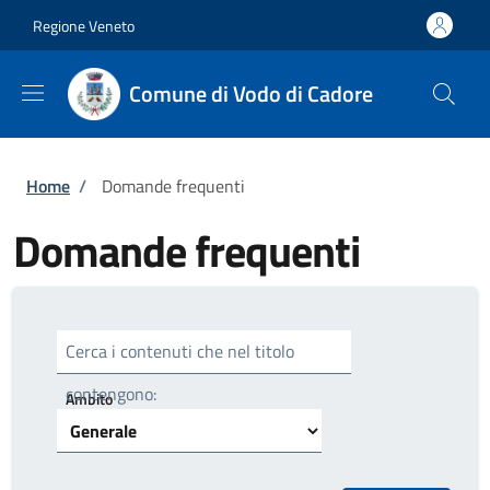
Salta al contenuto principale
Skip to footer content
Regione Veneto
Comune di Vodo di Cadore
Briciole di pane
Home
/
Domande frequenti
Domande frequenti
Cerca i contenuti che nel titolo
contengono:
Ambito