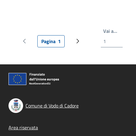
Write th
Vai a…
Pagina
1
Pagina precedente
Pagina attuale
Prossima pagina
Comune di Vodo di Cadore
Footer menu
Area riservata