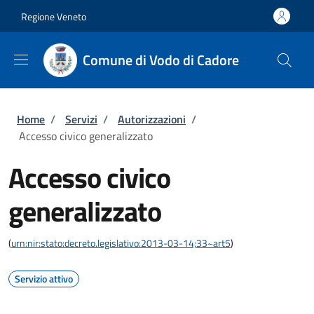
Salta al contenuto principale
Skip to footer content
Regione Veneto
Comune di Vodo di Cadore
Briciole di pane
Home
/
Servizi
/
Autorizzazioni
/
Accesso civico generalizzato
Accesso civico
generalizzato
(
urn:nir:stato:decreto.legislativo:2013-03-14;33~art5
)
Servizio attivo