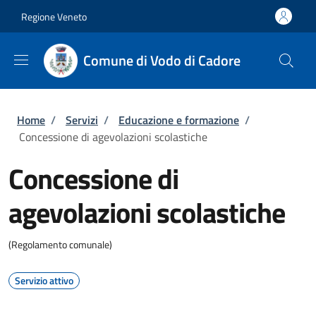
Salta al contenuto principale
Skip to footer content
Regione Veneto
Comune di Vodo di Cadore
Briciole di pane
Home
/
Servizi
/
Educazione e formazione
/
Concessione di agevolazioni scolastiche
Concessione di
agevolazioni scolastiche
(Regolamento comunale)
Servizio attivo