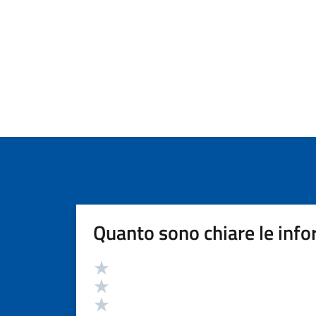
Quanto sono chiare le info
Valutazione
Valuta 5 stelle su 5
Valuta 4 stelle su 5
Valuta 3 stelle su 5