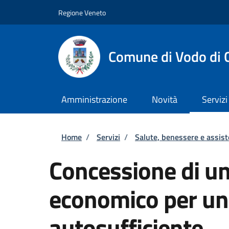
Salta al contenuto principale
Skip to footer content
Regione Veneto
Comune di Vodo di 
Amministrazione
Novità
Servizi
Briciole di pane
Home
/
Servizi
/
Salute, benessere e assis
Concessione di un
economico per un
autosufficiente