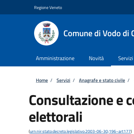
Salta al contenuto principale
Skip to footer content
Regione Veneto
Comune di Vodo di 
Amministrazione
Novità
Servizi
Briciole di pane
Home
/
Servizi
/
Anagrafe e stato civile
/
Consultazione e co
elettorali
(
urn:nir:stato:decreto.legislativo:2003-06-30;196~art177
)