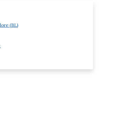
dore (BL)
t