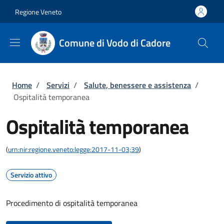
Salta al contenuto principale
Skip to footer content
Regione Veneto
Comune di Vodo di Cadore
Briciole di pane
Home
/
Servizi
/
Salute, benessere e assistenza
/
Ospitalità temporanea
Ospitalità temporanea
(
urn:nir:regione.veneto:legge:2017-11-03;39
)
Servizio attivo
Procedimento di ospitalità temporanea