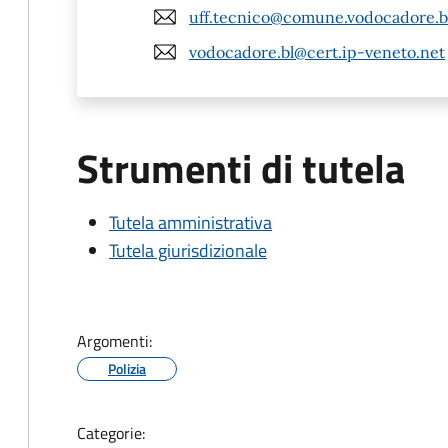
uff.tecnico@comune.vodocadore.bl
vodocadore.bl@cert.ip-veneto.net
Strumenti di tutela
Tutela amministrativa
Tutela giurisdizionale
Argomenti:
Polizia
Categorie: