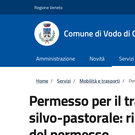
Salta al contenuto principale
Skip to footer content
Regione Veneto
Comune di Vodo di 
Amministrazione
Novità
Servizi
Briciole di pane
Home
/
Servizi
/
Mobilità e trasporti
/
Per
Permesso per il tr
silvo-pastorale: r
del permesso