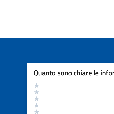
Quanto sono chiare le info
Valutazione
Valuta 5 stelle su 5
Valuta 4 stelle su 5
Valuta 3 stelle su 5
Valuta 2 stelle su 5
Valuta 1 stelle su 5