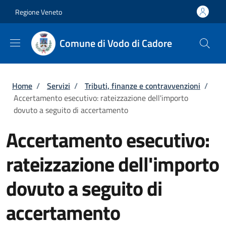
Salta al contenuto principale
Skip to footer content
Regione Veneto
Comune di Vodo di Cadore
Briciole di pane
Home
/
Servizi
/
Tributi, finanze e contravvenzioni
/
Accertamento esecutivo: rateizzazione dell'importo
dovuto a seguito di accertamento
Accertamento esecutivo:
rateizzazione dell'importo
dovuto a seguito di
accertamento