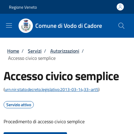
Salta al contenuto principale
Skip to footer content
Regione Veneto
Comune di Vodo di Cadore
Briciole di pane
Home
/
Servizi
/
Autorizzazioni
/
Accesso civico semplice
Accesso civico semplice
(
urn:nir:stato:decreto.legislativo:2013-03-14;33~art5
)
Servizio attivo
Procedimento di accesso civico semplice