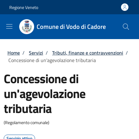
Salta al contenuto principale
Skip to footer content
Regione Veneto
Comune di Vodo di Cadore
Briciole di pane
Home
/
Servizi
/
Tributi, finanze e contravvenzioni
/
Concessione di un'agevolazione tributaria
Concessione di
un'agevolazione
tributaria
(Regolamento comunale)
Servizio attivo