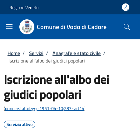
Salta al contenuto principale
Skip to footer content
Regione Veneto
Comune di Vodo di Cadore
Briciole di pane
Home
/
Servizi
/
Anagrafe e stato civile
/
Iscrizione all'albo dei giudici popolari
Iscrizione all'albo dei
giudici popolari
(
urn:nir:stato:legge:1951-04-10;287~art14
)
Servizio attivo