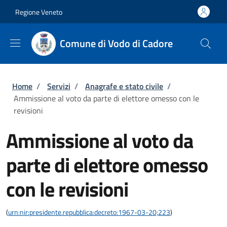
Salta al contenuto principale
Skip to footer content
Regione Veneto
Comune di Vodo di Cadore
Briciole di pane
Home
/
Servizi
/
Anagrafe e stato civile
/
Ammissione al voto da parte di elettore omesso con le
revisioni
Ammissione al voto da
parte di elettore omesso
con le revisioni
(
urn:nir:presidente.repubblica:decreto:1967-03-20;223
)