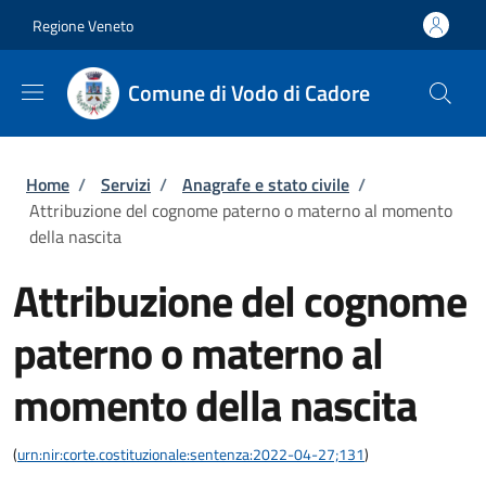
Salta al contenuto principale
Skip to footer content
Regione Veneto
Comune di Vodo di Cadore
Briciole di pane
Home
/
Servizi
/
Anagrafe e stato civile
/
Attribuzione del cognome paterno o materno al momento
della nascita
Attribuzione del cognome
paterno o materno al
momento della nascita
(
urn:nir:corte.costituzionale:sentenza:2022-04-27;131
)