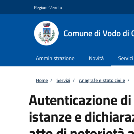
Salta al contenuto principale
Skip to footer content
Regione Veneto
Comune di Vodo di 
Amministrazione
Novità
Servizi
Briciole di pane
Home
/
Servizi
/
Anagrafe e stato civile
/
Autenticazione di 
istanze e dichiara
atto di notorietà 