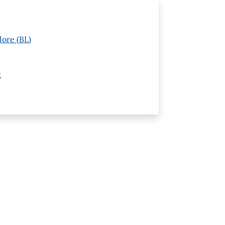
dore (BL)
t