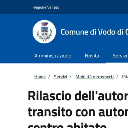
Salta al contenuto principale
Skip to footer content
Regione Veneto
Comune di Vodo di 
Amministrazione
Novità
Servizi
Briciole di pane
Home
/
Servizi
/
Mobilità e trasporti
/
Ril
Rilascio dell'autor
transito con auto
centro abitato