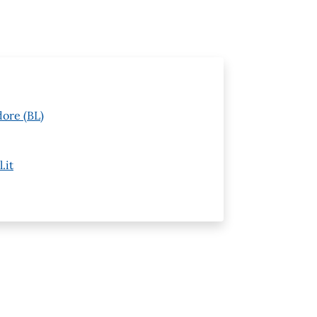
dore (BL)
.it