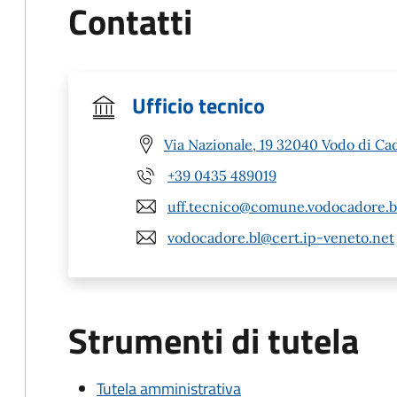
Contatti
Ufficio tecnico
Via Nazionale, 19 32040 Vodo di Ca
+39 0435 489019
uff.tecnico@comune.vodocadore.bl
vodocadore.bl@cert.ip-veneto.net
Strumenti di tutela
Tutela amministrativa