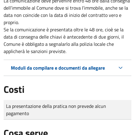
La comunicazione deve pervenire
entro 48 ore
dalla consegna
dell’immobile al Comune dove si trova l’immobile, anche se la
data non coincide con la data di inizio del contratto vero e
proprio.
Se la comunicazione è presentata oltre le 48 ore, cioè se la
data di consegna delle chiavi è antecedente di due giorni, il
Comune è obbligato a segnalarlo alla polizia locale che
applicherà le sanzioni previste.
Moduli da compilare e documenti da allegare
Costi
Tipo di pagamento
Importo
La presentazione della pratica non prevede alcun
pagamento
Cosa serve