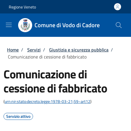
Salta al contenuto principale
Skip to footer content
Regione Veneto
Comune di Vodo di Cadore
Briciole di pane
Home
/
Servizi
/
Giustizia e sicurezza pubblica
/
Comunicazione di cessione di fabbricato
Comunicazione di
cessione di fabbricato
(
urn:nir:stato:decreto.legge:1978-03-21;59~art12
)
Servizio attivo