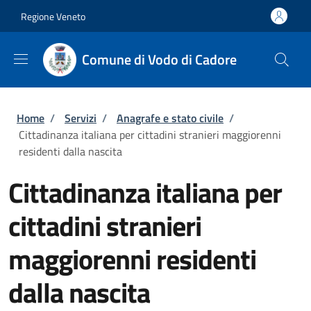
Salta al contenuto principale
Skip to footer content
Regione Veneto
Comune di Vodo di Cadore
Briciole di pane
Home
/
Servizi
/
Anagrafe e stato civile
/
Cittadinanza italiana per cittadini stranieri maggiorenni
residenti dalla nascita
Cittadinanza italiana per
cittadini stranieri
maggiorenni residenti
dalla nascita