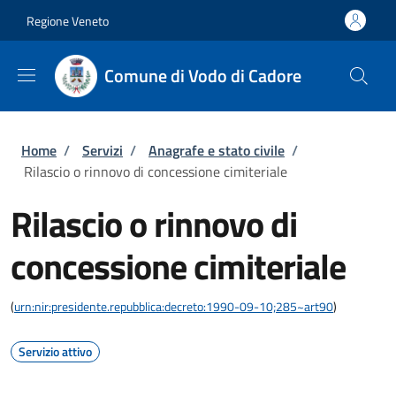
Salta al contenuto principale
Skip to footer content
Regione Veneto
Comune di Vodo di Cadore
Briciole di pane
Home
/
Servizi
/
Anagrafe e stato civile
/
Rilascio o rinnovo di concessione cimiteriale
Rilascio o rinnovo di
concessione cimiteriale
(
urn:nir:presidente.repubblica:decreto:1990-09-10;285~art90
)
Servizio attivo