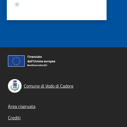
Valuta 1 stelle su 5
Comune di Vodo di Cadore
Footer menu
Area riservata
Crediti