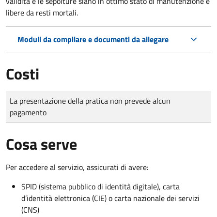
validità e le sepolture siano in ottimo stato di manutenzione e
libere da resti mortali.
Moduli da compilare e documenti da allegare
Costi
Tipo di pagamento
Importo
La presentazione della pratica non prevede alcun
pagamento
Cosa serve
Per accedere al servizio, assicurati di avere:
SPID (sistema pubblico di identità digitale), carta
d’identità elettronica (CIE) o carta nazionale dei servizi
(CNS)