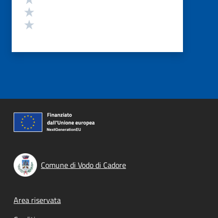
Valuta 2 stelle su 5
Valuta 1 stelle su 5
Comune di Vodo di Cadore
Footer menu
Area riservata