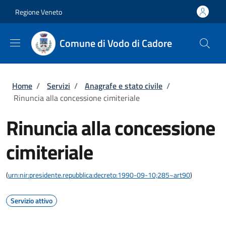
Salta al contenuto principale
Skip to footer content
Regione Veneto
Comune di Vodo di Cadore
Briciole di pane
Home
/
Servizi
/
Anagrafe e stato civile
/
Rinuncia alla concessione cimiteriale
Rinuncia alla concessione
cimiteriale
(
urn:nir:presidente.repubblica:decreto:1990-09-10;285~art90
)
Servizio attivo