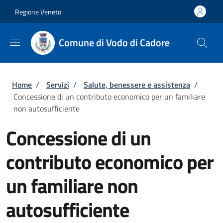
Salta al contenuto principale
Skip to footer content
Regione Veneto
Comune di Vodo di Cadore
Briciole di pane
Home
/
Servizi
/
Salute, benessere e assistenza
/
Concessione di un contributo economico per un familiare
non autosufficiente
Concessione di un
contributo economico per
un familiare non
autosufficiente