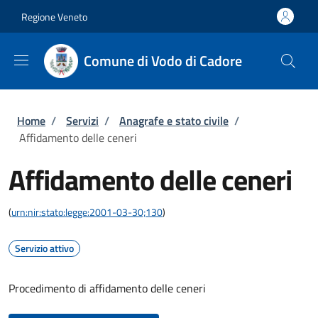
Salta al contenuto principale
Skip to footer content
Regione Veneto
Comune di Vodo di Cadore
Briciole di pane
Home
/
Servizi
/
Anagrafe e stato civile
/
Affidamento delle ceneri
Affidamento delle ceneri
(
urn:nir:stato:legge:2001-03-30;130
)
Servizio attivo
Procedimento di affidamento delle ceneri