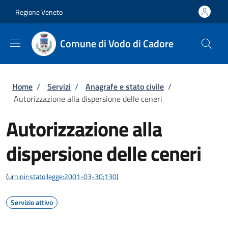
Salta al contenuto principale
Skip to footer content
Regione Veneto
Comune di Vodo di Cadore
Briciole di pane
Home
/
Servizi
/
Anagrafe e stato civile
/
Autorizzazione alla dispersione delle ceneri
Autorizzazione alla
dispersione delle ceneri
(
urn:nir:stato:legge:2001-03-30;130
)
Servizio attivo