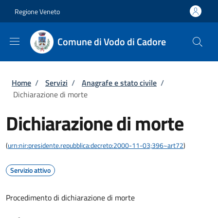
Salta al contenuto principale
Skip to footer content
Regione Veneto
Comune di Vodo di Cadore
Briciole di pane
Home
/
Servizi
/
Anagrafe e stato civile
/
Dichiarazione di morte
Dichiarazione di morte
(
urn:nir:presidente.repubblica:decreto:2000-11-03;396~art72
)
Servizio attivo
Procedimento di dichiarazione di morte