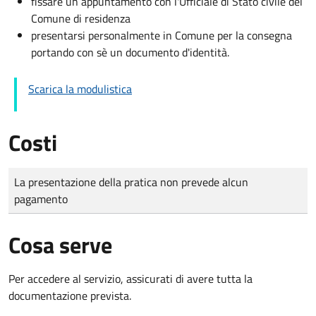
fissare un appuntamento con l'Ufficiale di Stato civile del
Comune di residenza
presentarsi personalmente in Comune per la consegna
portando con sè un documento d'identità.
Scarica la modulistica
Costi
Tipo di pagamento
Importo
La presentazione della pratica non prevede alcun
pagamento
Cosa serve
Per accedere al servizio, assicurati di avere tutta la
documentazione prevista.