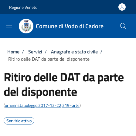
Salta al contenuto principale
Skip to footer content
Regione Veneto
Comune di Vodo di Cadore
Briciole di pane
Home
/
Servizi
/
Anagrafe e stato civile
/
Ritiro delle DAT da parte del disponente
Ritiro delle DAT da parte
del disponente
(
urn:nir:stato:legge:2017-12-22;219~art4
)
Servizio attivo