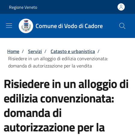
Salta al contenuto principale
Skip to footer content
Regione Veneto
Comune di Vodo di Cadore
Briciole di pane
Home
/
Servizi
/
Catasto e urbanistica
/
Risiedere in un alloggio di edilizia convenzionata:
domanda di autorizzazione per la vendita
Risiedere in un alloggio di
edilizia convenzionata:
domanda di
autorizzazione per la