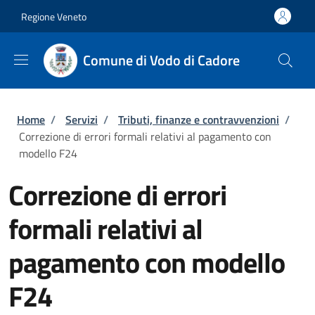
Salta al contenuto principale
Skip to footer content
Regione Veneto
Comune di Vodo di Cadore
Briciole di pane
Home
/
Servizi
/
Tributi, finanze e contravvenzioni
/
Correzione di errori formali relativi al pagamento con
modello F24
Correzione di errori
formali relativi al
pagamento con modello
F24