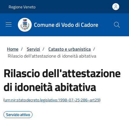
Salta al contenuto principale
Skip to footer content
Regione Veneto
Comune di Vodo di Cadore
Briciole di pane
Home
/
Servizi
/
Catasto e urbanistica
/
Rilascio dell'attestazione di idoneità abitativa
Rilascio dell'attestazione
di idoneità abitativa
(
urn:nir:stato:decreto.legislativo:1998-07-25;286~art29
)
Servizio attivo