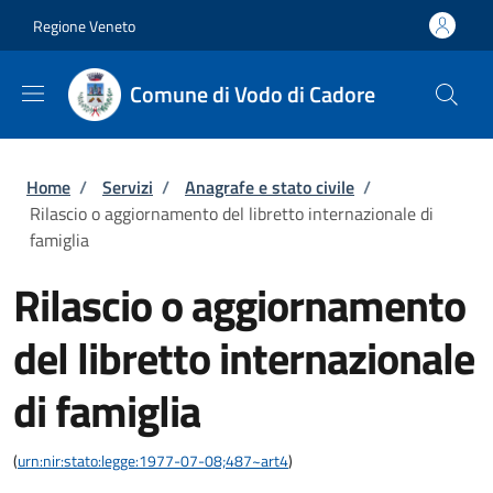
Salta al contenuto principale
Skip to footer content
Regione Veneto
Comune di Vodo di Cadore
Briciole di pane
Home
/
Servizi
/
Anagrafe e stato civile
/
Rilascio o aggiornamento del libretto internazionale di
famiglia
Rilascio o aggiornamento
del libretto internazionale
di famiglia
(
urn:nir:stato:legge:1977-07-08;487~art4
)